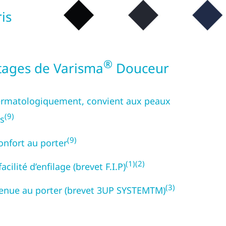
is
®
tages de Varisma
Douceur
ermatologiquement, convient aux peaux
(9)
es
(9)
onfort au porter
(1)(2)
acilité d’enfilage (brevet F.I.P)
(3)
enue au porter (brevet 3UP SYSTEMTM)