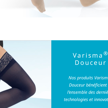
Varisma
Douceur
Nos produits Varis
Douceur bénéficient
l’ensemble des derni
technologies et innovat