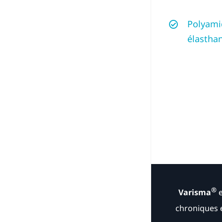
Polyami
élasthan
®
Varisma
e
chroniques e