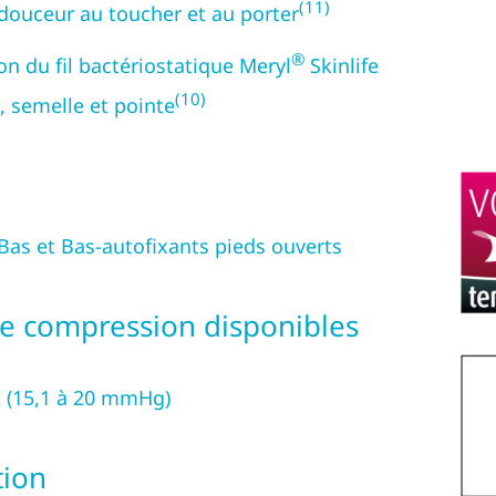
(11)
douceur au toucher et au porter
®
ion du fil bactériostatique Meryl
Skinlife
(10)
, semelle et pointe
Bas et Bas-autofixants pieds ouverts
de compression disponibles
I (15,1 à 20 mmHg)
ion