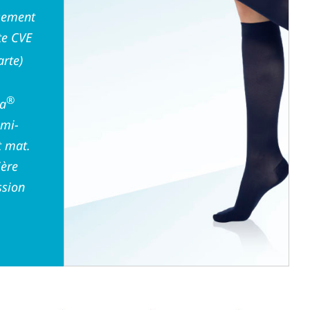
usement
te CVE
arte)
®
ma
emi-
t mat.
ière
ssion