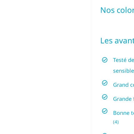
Nos color
Les avan
Testé d
sensibl
Grand c
Grande f
Bonne t
(4)