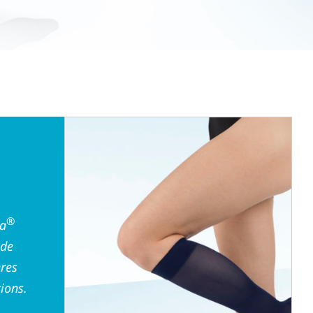
®
®
ma
 de
ères
ions.