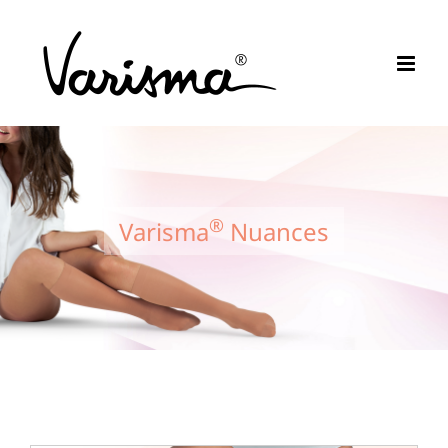
Passer
au
contenu
®
Varisma
Nuances